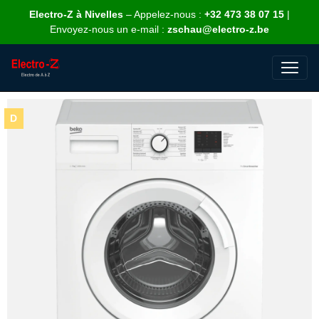
Electro-Z à Nivelles
– Appelez-nous :
+32 473 38 07 15
|
Envoyez-nous un e-mail :
zschau@electro-z.be
D