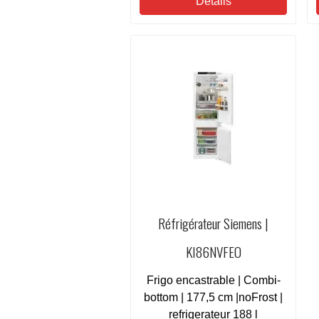
Détails
Réfrigérateur Siemens |
KI86NVFEO
Frigo encastrable | Combi-
bottom | 177,5 cm |noFrost |
refrigerateur 188 l