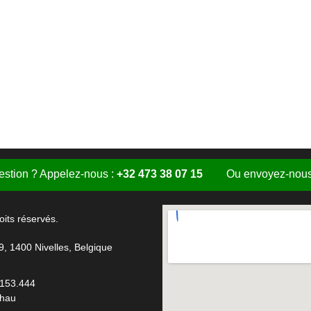
stion ? Appelez-nous :
+32 473 38 07 15
Ou envoyez-nous
oits réservés.
9, 1400 Nivelles, Belgique
.153.444
chau