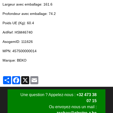
Largeur avec emballage: 161.6
Profondeur avec emballage: 74.2
Poids UE (Kg): 60.4
ArtRef: HSM46740
AsogemID: 111626
MPN: 457500000014
Marque: BEKO
Partager
Facebook
X
Email
Une question ? Appelez-nous :
+32 473 38
07 15
Ou envoyez-nous un mail :
zschau@electro-z.be